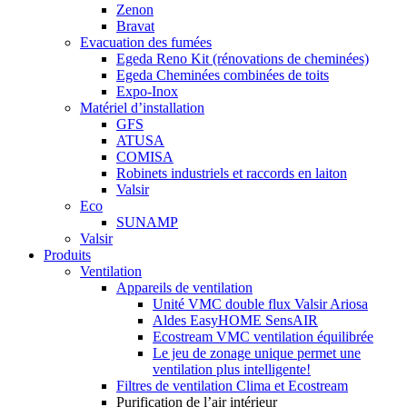
Zenon
Bravat
Evacuation des fumées
Egeda Reno Kit (rénovations de cheminées)
Egeda Cheminées combinées de toits
Expo-Inox
Matériel d’installation
GFS
ATUSA
COMISA
Robinets industriels et raccords en laiton
Valsir
Eco
SUNAMP
Valsir
Produits
Ventilation
Appareils de ventilation
Unité VMC double flux Valsir Ariosa
Aldes EasyHOME SensAIR
Ecostream VMC ventilation équilibrée
Le jeu de zonage unique permet une
ventilation plus intelligente!
Filtres de ventilation Clima et Ecostream
Purification de l’air intérieur