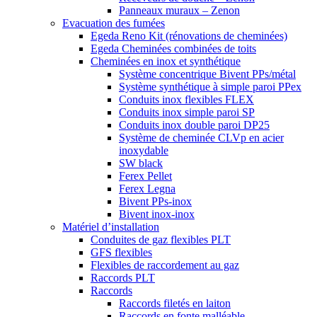
Panneaux muraux – Zenon
Evacuation des fumées
Egeda Reno Kit (rénovations de cheminées)
Egeda Cheminées combinées de toits
Cheminées en inox et synthétique
Système concentrique Bivent PPs/métal
Système synthétique à simple paroi PPex
Conduits inox flexibles FLEX
Conduits inox simple paroi SP
Conduits inox double paroi DP25
Système de cheminée CLVp en acier
inoxydable
SW black
Ferex Pellet
Ferex Legna
Bivent PPs-inox
Bivent inox-inox
Matériel d’installation
Conduites de gaz flexibles PLT
GFS flexibles
Flexibles de raccordement au gaz
Raccords PLT
Raccords
Raccords filetés en laiton
Raccords en fonte malléable