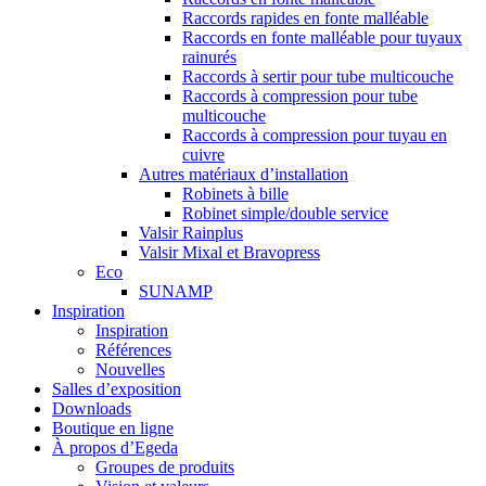
Raccords rapides en fonte malléable
Raccords en fonte malléable pour tuyaux
rainurés
Raccords à sertir pour tube multicouche
Raccords à compression pour tube
multicouche
Raccords à compression pour tuyau en
cuivre
Autres matériaux d’installation
Robinets à bille
Robinet simple/double service
Valsir Rainplus
Valsir Mixal et Bravopress
Eco
SUNAMP
Inspiration
Inspiration
Références
Nouvelles
Salles d’exposition
Downloads
Boutique en ligne
À propos d’Egeda
Groupes de produits