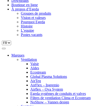
Downloads
Boutique en ligne
À propos d’Egeda
Groupes de produits
Vision et valeurs
Pourquoi Egeda
Histoire
L’equipe
Postes vacants
Marques
Ventilation
Valsir
Aldes
Ecostream
Global Plasma Solutions
AirTeq
AirFlex – Ingremio
Airflex – Ova System
Egeda systèmes de conduits et valves
Filtres de ventilation Clima et Ecostream
NoShow – Vannes design