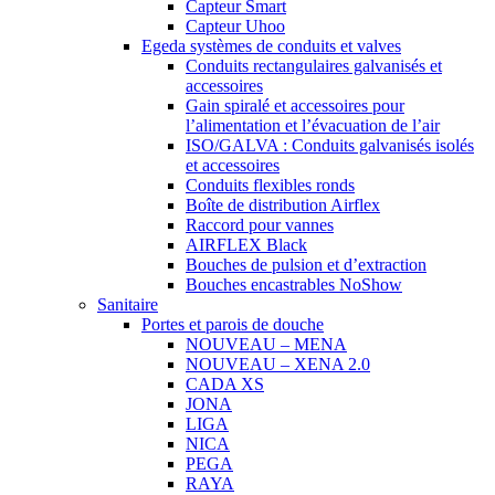
Capteur Smart
Capteur Uhoo
Egeda systèmes de conduits et valves
Conduits rectangulaires galvanisés et
accessoires
Gain spiralé et accessoires pour
l’alimentation et l’évacuation de l’air
ISO/GALVA : Conduits galvanisés isolés
et accessoires
Conduits flexibles ronds
Boîte de distribution Airflex
Raccord pour vannes
AIRFLEX Black
Bouches de pulsion et d’extraction
Bouches encastrables NoShow
Sanitaire
Portes et parois de douche
NOUVEAU – MENA
NOUVEAU – XENA 2.0
CADA XS
JONA
LIGA
NICA
PEGA
RAYA