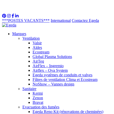
***POSTES VACANTS***
International
Contactez Egeda
Marques
Ventilation
Valsir
Aldes
Ecostream
Global Plasma Solutions
AirTeq
AirFlex – Ingremio
Airflex – Ova System
Egeda systèmes de conduits et valves
Filtres de ventilation Clima et Ecostream
NoShow – Vannes design
Sanitaire
Kermi
Zenon
Bravat
Evacuation des fumées
Egeda Reno Kit (rénovations de cheminées)