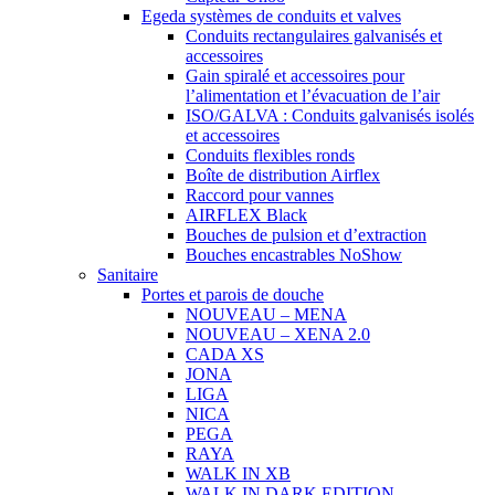
Egeda systèmes de conduits et valves
Conduits rectangulaires galvanisés et
accessoires
Gain spiralé et accessoires pour
l’alimentation et l’évacuation de l’air
ISO/GALVA : Conduits galvanisés isolés
et accessoires
Conduits flexibles ronds
Boîte de distribution Airflex
Raccord pour vannes
AIRFLEX Black
Bouches de pulsion et d’extraction
Bouches encastrables NoShow
Sanitaire
Portes et parois de douche
NOUVEAU – MENA
NOUVEAU – XENA 2.0
CADA XS
JONA
LIGA
NICA
PEGA
RAYA
WALK IN XB
WALK IN DARK EDITION