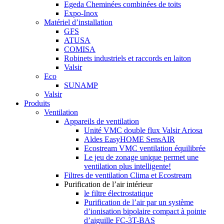
Egeda Cheminées combinées de toits
Expo-Inox
Matériel d’installation
GFS
ATUSA
COMISA
Robinets industriels et raccords en laiton
Valsir
Eco
SUNAMP
Valsir
Produits
Ventilation
Appareils de ventilation
Unité VMC double flux Valsir Ariosa
Aldes EasyHOME SensAIR
Ecostream VMC ventilation équilibrée
Le jeu de zonage unique permet une
ventilation plus intelligente!
Filtres de ventilation Clima et Ecostream
Purification de l’air intérieur
le filtre électrostatique
Purification de l’air par un système
d’ionisation bipolaire compact à pointe
d’aiguille FC-3T-BAS