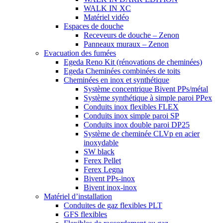
WALK IN XC
Matériel vidéo
Espaces de douche
Receveurs de douche – Zenon
Panneaux muraux – Zenon
Evacuation des fumées
Egeda Reno Kit (rénovations de cheminées)
Egeda Cheminées combinées de toits
Cheminées en inox et synthétique
Système concentrique Bivent PPs/métal
Système synthétique à simple paroi PPex
Conduits inox flexibles FLEX
Conduits inox simple paroi SP
Conduits inox double paroi DP25
Système de cheminée CLVp en acier
inoxydable
SW black
Ferex Pellet
Ferex Legna
Bivent PPs-inox
Bivent inox-inox
Matériel d’installation
Conduites de gaz flexibles PLT
GFS flexibles