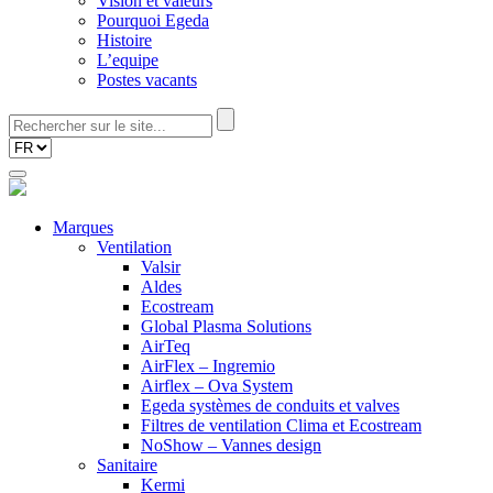
Vision et valeurs
Pourquoi Egeda
Histoire
L’equipe
Postes vacants
Marques
Ventilation
Valsir
Aldes
Ecostream
Global Plasma Solutions
AirTeq
AirFlex – Ingremio
Airflex – Ova System
Egeda systèmes de conduits et valves
Filtres de ventilation Clima et Ecostream
NoShow – Vannes design
Sanitaire
Kermi