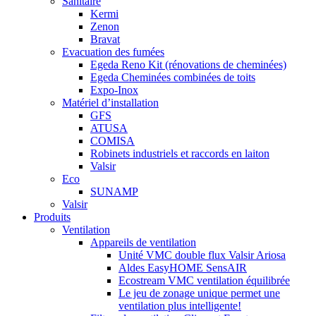
Sanitaire
Kermi
Zenon
Bravat
Evacuation des fumées
Egeda Reno Kit (rénovations de cheminées)
Egeda Cheminées combinées de toits
Expo-Inox
Matériel d’installation
GFS
ATUSA
COMISA
Robinets industriels et raccords en laiton
Valsir
Eco
SUNAMP
Valsir
Produits
Ventilation
Appareils de ventilation
Unité VMC double flux Valsir Ariosa
Aldes EasyHOME SensAIR
Ecostream VMC ventilation équilibrée
Le jeu de zonage unique permet une
ventilation plus intelligente!