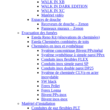
WALK IN XB
WALK IN DARK EDITION
WALK IN XC
Matériel vidéo
Espaces de douche
Receveurs de douche – Zenon
Panneaux muraux – Zenon
Evacuation des fumées
Egeda Reno Kit (rénovations de cheminées)
Egeda Cheminées combinées de toits
Cheminées en inox et synthétique
Système concentrique Bivent PPs/métal
Système synthétique à simple paroi PPex
Conduits inox flexibles FLEX
Conduits inox simple paroi SP
Conduits inox double paroi DP25
Système de cheminée CLVp en acier
inoxydable
SW black
Ferex Pellet
Ferex Legna
Bivent PPs-inox
Bivent inox-inox
Matériel d’installation
Conduites de gaz flexibles PLT